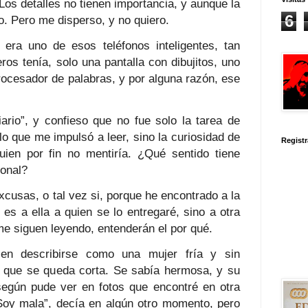
Los detalles no tienen importancia, y aunque la
6
o. Pero me disperso, y no quiero.
 era uno de esos teléfonos inteligentes, tan
ros tenía, solo una pantalla con dibujitos, uno
rocesador de palabras, y por alguna razón, ese
ario”, y confieso que no fue solo la tarea de
 lo que me impulsó a leer, sino la curiosidad de
Registr
uien por fin no mentiría. ¿Qué sentido tiene
sonal?
xcusas, o tal vez si, porque he encontrado a la
 es a ella a quien se lo entregaré, sino a otra
me siguen leyendo, entenderán el por qué.
n describirse como una mujer fría y sin
o que se queda corta. Se sabía hermosa, y su
según pude ver en fotos que encontré en otra
“Soy mala”, decía en algún otro momento, pero