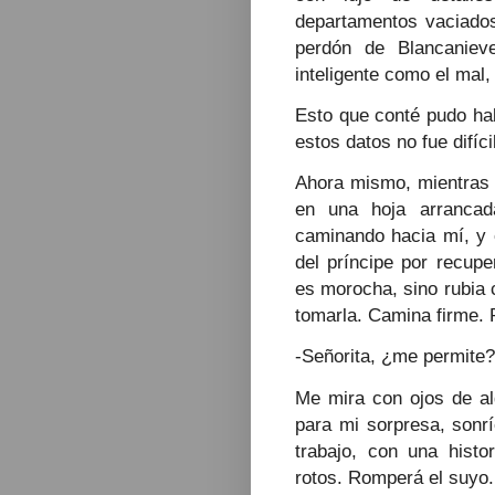
departamentos vaciados,
perdón de Blancaniev
inteligente como el mal,
Esto que conté pudo hab
estos datos no fue difíci
Ahora mismo, mientras t
en una hoja arrancad
caminando hacia mí, y 
del príncipe por recupe
es morocha, sino rubia
tomarla. Camina firme. 
-Señorita, ¿me permite?
Me mira con ojos de al
para mi sorpresa, sonr
trabajo, con una hist
rotos. Romperá el suyo.