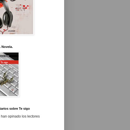
. Novela.
arios sobre Te sigo
 han opinado los lectores