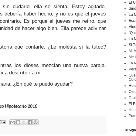
El U
sin dudarlo, ella se sienta. Estoy agitado,
Sín
s debería haber hecho, y no es que el jueves
La M
 contrario. Es porque el jueves me retiro, que
Escr
Vier
unidad de hacer algo bien. Ella parece adivinar
"Que
La 
Si 
storia que contarle. ¿Le molesta si la tuteo?
Mi 
Me I
La 
entras los dioses mezclan una nueva baraja,
Per
oca descubrir a mi.
Quer
Obl
iana. ¿En qué te puedo ayudar?
Hote
Oído
Tabl
El E
o Hipotecario 2010
Hue
Pum
Te Sigo