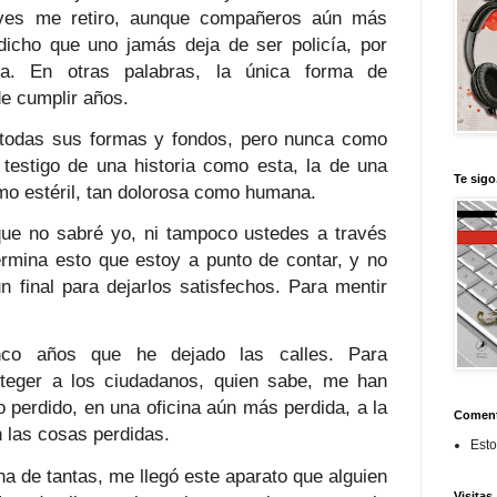
ueves me retiro, aunque compañeros aún más
icho que uno jamás deja de ser policía, por
. En otras palabras, la única forma de
e cumplir años.
 todas sus formas y fondos, pero nunca como
 testigo de una historia como esta, la de una
Te sigo
mo estéril, tan dolorosa como humana.
que no sabré yo, ni tampoco ustedes a través
rmina esto que estoy a punto de contar, y no
n final para dejarlos satisfechos. Para mentir
o años que he dejado las calles. Para
oteger a los ciudadanos, quien sabe, me han
o perdido, en una oficina aún más perdida, a la
Coment
n las cosas perdidas.
Esto
a de tantas, me llegó este aparato que alguien
Visitas