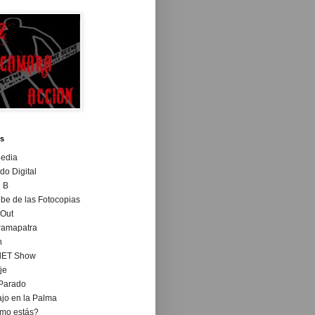
s
gedia
o Digital
 B
ibe de las Fotocopias
 Out
ramapatra
n
lET Show
je
 Parado
ajo en la Palma
mo estás?