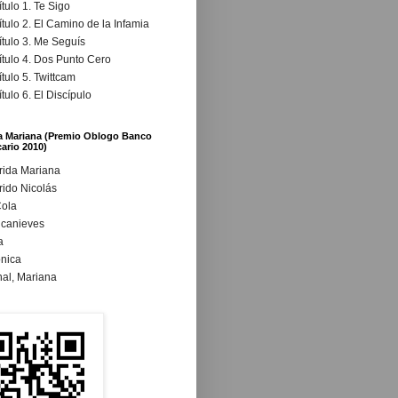
tulo 1. Te Sigo
tulo 2. El Camino de la Infamia
tulo 3. Me Seguís
tulo 4. Dos Punto Cero
tulo 5. Twittcam
tulo 6. El Discípulo
a Mariana (Premio Oblogo Banco
ario 2010)
rida Mariana
ido Nicolás
Cola
ncanieves
a
nica
inal, Mariana