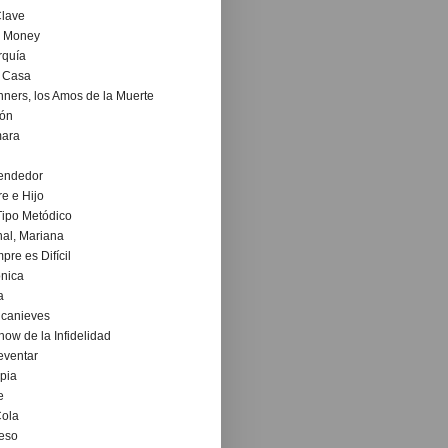
Clave
n Money
rquía
 Casa
ners, los Amos de la Muerte
ión
ara
Vendedor
e e Hijo
ipo Metódico
inal, Mariana
pre es Difícil
nica
a
ncanieves
how de la Infidelidad
eventar
pia
e
Cola
eso