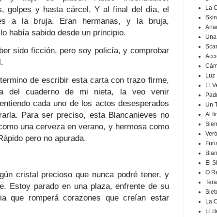
 golpes y hasta cárcel. Y al final del día, el
La 
Ski
es a la bruja. Eran hermanas, y la bruja,
Ana
 lo había sabido desde un principio.
Una
Scan
er sido ficción, pero soy policía, y comprobar
Acc
l.
Cám
Luz
ermino de escribir esta carta con trazo firme,
El 
a del cuaderno de mi nieta, la veo venir
Padr
entiendo cada uno de los actos desesperados
Un T
rarla. Para ser preciso, esta Blancanieves no
Al f
Siem
 como una cerveza en verano, y hermosa como
Veró
Rápido pero no apurada.
Furi
Bla
El S
O R
gún cristal precioso que nunca podré tener, y
Tera
íe. Estoy parado en una plaza, enfrente de su
Siet
oria que romperá corazones que creían estar
La 
El B