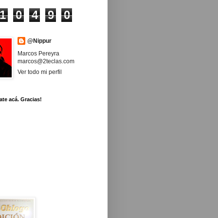
1
0
4
9
0
@Nippur
Marcos Pereyra
marcos@2teclas.com
Ver todo mi perfil
ate acá. Gracias!