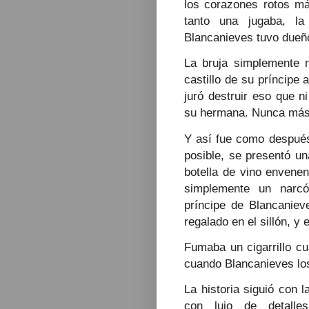
los corazones rotos má
tanto una jugaba, l
Blancanieves tuvo dueño,
La bruja simplemente n
castillo de su príncipe
juró destruir eso que 
su hermana. Nunca más l
Y así fue como después 
posible, se presentó u
botella de vino envenen
simplemente un narcót
príncipe de Blancaniev
regalado en el sillón, 
Fumaba un cigarrillo cu
cuando Blancanieves lo
La historia siguió con l
con lujo de detalles