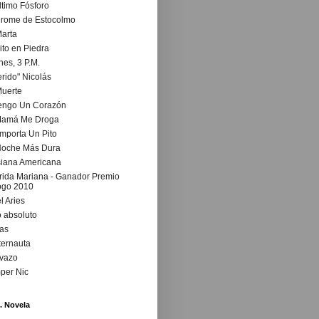
ltimo Fósforo
drome de Estocolmo
arta
ito en Piedra
nes, 3 P.M.
rido" Nicolás
Muerte
Tengo Un Corazón
Mamá Me Droga
mporta Un Pito
Noche Más Dura
siana Americana
ida Mariana - Ganador Premio
ogo 2010
l Aries
 absoluto
as
ternauta
vazo
per Nic
. Novela