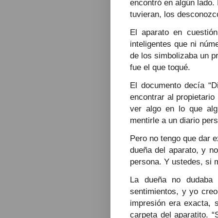
encontró en algún lado. 
tuvieran, los desconozc
El aparato en cuestión
inteligentes que ni núme
de los simbolizaba un p
fue el que toqué.
El documento decía “Di
encontrar al propietario
ver algo en lo que alg
mentirle a un diario per
Pero no tengo que dar e
dueña del aparato, y no
persona. Y ustedes, si 
La dueña no dudaba e
sentimientos, y yo cre
impresión era exacta, 
carpeta del aparatito. 