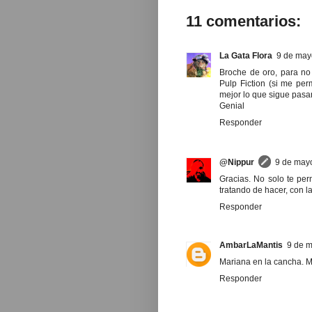
11 comentarios:
La Gata Flora
9 de may
Broche de oro, para no
Pulp Fiction (si me pe
mejor lo que sigue pasan
Genial
Responder
@Nippur
9 de mayo
Gracias. No solo te per
tratando de hacer, con la
Responder
AmbarLaMantis
9 de m
Mariana en la cancha. Ma
Responder