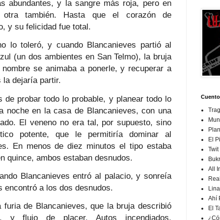
s abundantes, y la sangre más roja, pero en
a otra también. Hasta que el corazón de
 y su felicidad fue total.
o lo toleró, y cuando Blancanieves partió al
 azul (un dos ambientes en San Telmo), la bruja
ni nombre se animaba a ponerle, y recuperar a
a dejaría partir.
de probar todo lo probable, y planear todo lo
Cuento
na noche en la casa de Blancanieves, con una
Tra
Mund
ado. El veneno no era tal, por supuesto, sino
Plan
ico potente, que le permitiría dominar al
El P
es. En menos de diez minutos el tipo estaba
Twit
y en quince, ambos estaban desnudos.
Buk
All I
ando Blancanieves entró al palacio, y sonreía
Rea
s encontró a los dos desnudos.
Lina
Ahí
a furia de Blancanieves, que la bruja describió
El T
, y flujo de placer. Autos incendiados,
¿Có