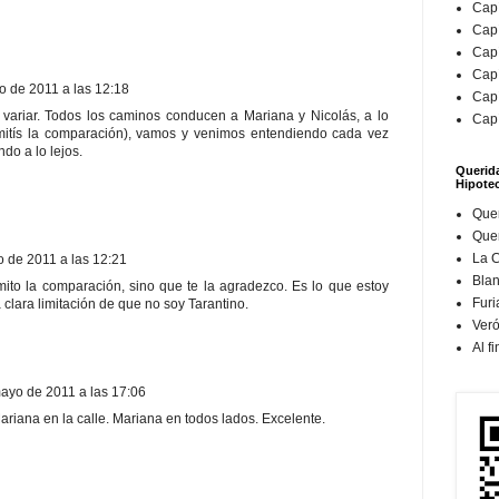
Capí
Capí
Capí
Capí
o de 2011 a las 12:18
Capí
 variar. Todos los caminos conducen a Mariana y Nicolás, a lo
Capí
rmitís la comparación), vamos y venimos entendiendo cada vez
do a lo lejos.
Querid
Hipotec
Que
Quer
La 
 de 2011 a las 12:21
Bla
mito la comparación, sino que te la agradezco. Es lo que estoy
Furi
 clara limitación de que no soy Tarantino.
Veró
Al f
ayo de 2011 a las 17:06
riana en la calle. Mariana en todos lados. Excelente.