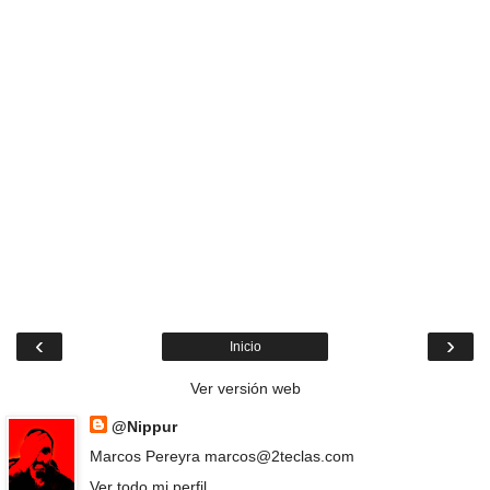
‹
›
Inicio
Ver versión web
@Nippur
Marcos Pereyra marcos@2teclas.com
Ver todo mi perfil