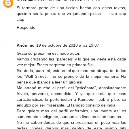
Si formara parte de una ficcion hecha con estos textos,
quisiera ser la policia que va juntando pistas...... clap clap
clap
Responder
Anónimo
19 de octubre de 2010 a las 19:07
Grata sorpresa, mi estimado autor.
Vamos cruzando las "paredes" y lo que se viene está cada
vez mejor. Efecto sorpresa en primera fila.
Sin duda, para mí, este es el que más me atrapa de todos
los "Wall Street", me sorprendió de la mejor manera. No
pensé que ibamos a leer un giro así.
Me atrapó mucho el perfil del "psicópata", absolutamente
frívolo, perverso, desmedido. Y yo que creía que esas
características le pertenecían a Kampeón, pobre pibe, se
endulzó por ser miserable. El famoso conejito de india.
Pero quiero más del perfil enfermizo, una mente así es
sumamente inteligente, aunque los fines no sean buenos.
No me caben dudas de que si presionas un poco más las
teclas, podes darnos más dentro de este mismo hilo